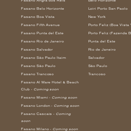
Fasano Angra dos Reis
Belo Horizonte
Fasano Belo Horizonte
Loiri Porto San Paolo
Fasano Boa Vista
New York
Fasano Fifth Avenue
Porto Feliz (Boa Vista 
Fasano Punta del Este
Porto Feliz (Fazenda B
Fasano Rio de Janeiro
Punta del Este
Fasano Salvador
Rio de Janeiro
Fasano São Paulo Itaim
Salvador
Fasano São Paulo
São Paulo
Fasano Trancoso
Trancoso
Fasano Al Mare Hotel & Beach
Club -
Coming soon
Fasano Miami -
Coming soon
Fasano London -
Coming soon
Fasano Cascais -
Coming
soon
Fasano Milano -
Coming soon