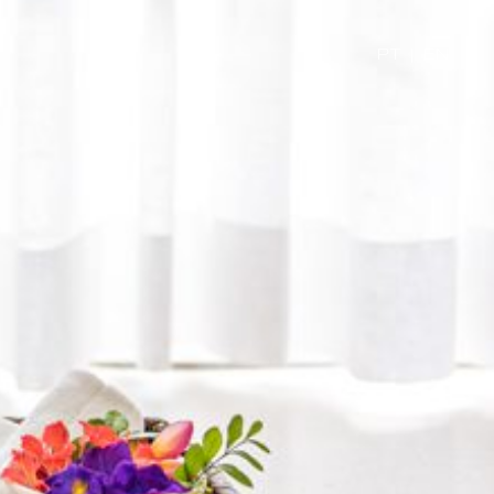
PT
|
EN