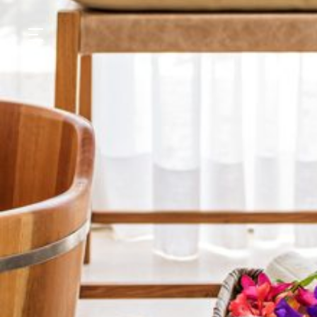
GASTRONOMIA
HOTÉIS
EXPERIENCIAS
EVENTOS
VILLAS
TIENDA | SELEZIONE
DESCUBRIR
WHAT'S COOKING
CORRIERE
HISTORIA
SOSTENIBILIDAD
CONTACTO