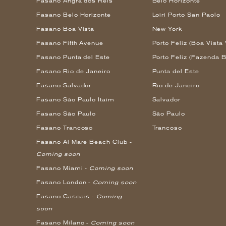
Fasano Angra dos Reis
Belo Horizonte
Fasano Belo Horizonte
Loiri Porto San Paolo
Fasano Boa Vista
New York
Fasano Fifth Avenue
Porto Feliz (Boa Vista 
Fasano Punta del Este
Porto Feliz (Fazenda B
Fasano Rio de Janeiro
Punta del Este
Fasano Salvador
Rio de Janeiro
Fasano São Paulo Itaim
Salvador
Fasano São Paulo
São Paulo
Fasano Trancoso
Trancoso
Fasano Al Mare Beach Club -
Coming soon
Fasano Miami -
Coming soon
Fasano London -
Coming soon
Fasano Cascais -
Coming
soon
Fasano Milano -
Coming soon