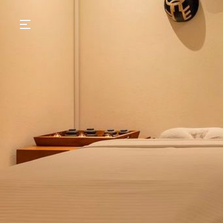
GASTRONOMIA
HOTÉIS
EXPERIENCIAS
EVENTOS
VILLAS
TIENDA | SELEZIONE
DESCUBRIR
WHAT'S COOKING
CORRIERE
HISTORIA
SOSTENIBILIDAD
CONTACTO