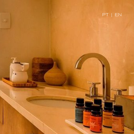
PT
|
EN