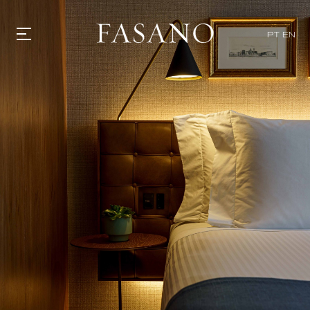
PT
EN
GASTRONOMIA
HOTÉIS
EXPERIENCIAS
EVENTOS
VILLAS
TIENDA | SELEZIONE
DESCUBRIR
WHAT'S COOKING
CORRIERE
HISTORIA
SOSTENIBILIDAD
CONTACTO