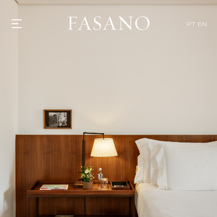
PT
EN
GASTRONOMIA
HOTÉIS
EXPERIENCIAS
EVENTOS
VILLAS
TIENDA | SELEZIONE
DESCUBRIR
WHAT'S COOKING
CORRIERE
HISTORIA
SOSTENIBILIDAD
CONTACTO