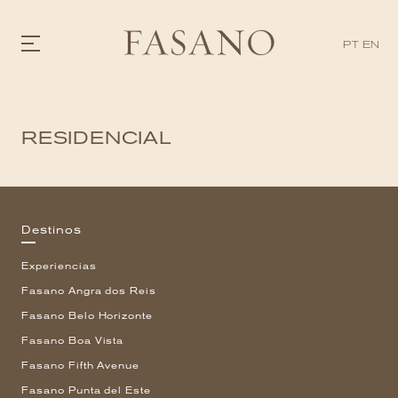
PT
EN
GASTRONOMIA
RESIDENCIAL
HOTÉIS
EXPERIENCIAS
EVENTOS
VILLAS
TIENDA | SELEZIONE
DESCUBRIR
Destinos
WHAT'S COOKING
Experiencias
CORRIERE
HISTORIA
Fasano Angra dos Reis
SOSTENIBILIDAD
Fasano Belo Horizonte
CONTACTO
Fasano Boa Vista
Fasano Fifth Avenue
Fasano Punta del Este