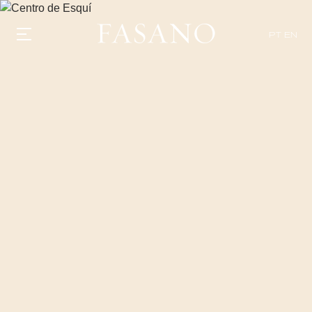
PT
EN
GASTRONOMIA
HOTÉIS
EXPERIENCIAS
EVENTOS
VILLAS
TIENDA | SELEZIONE
DESCUBRIR
WHAT'S COOKING
CORRIERE
HISTORIA
SOSTENIBILIDAD
CONTACTO