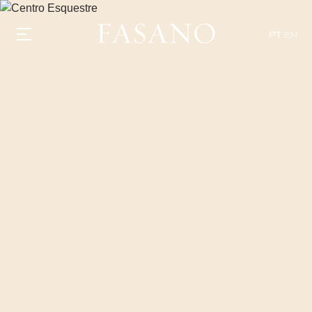
PT
EN
GASTRONOMIA
HOTÉIS
EXPERIÊNCIAS
EVENTOS
VILLAS
SHOP | SELEZIONE
DESCUBRA
WHAT'S COOKING
CORRIERE
HISTÓRIA
SUSTENTABILIDADE
CONTATO