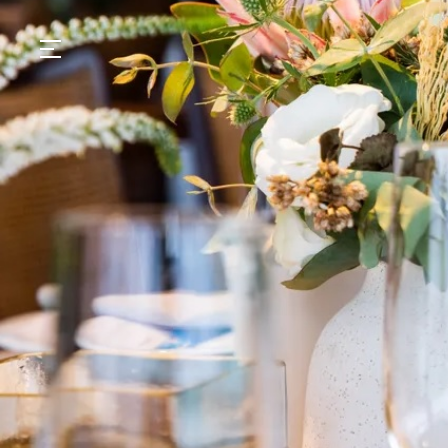
GASTRONOMIA
HOTÉIS
EXPERIENCIAS
EVENTOS
VILLAS
TIENDA | SELEZIONE
DESCUBRIR
WHAT'S COOKING
CORRIERE
HISTORIA
SOSTENIBILIDAD
CONTACTO