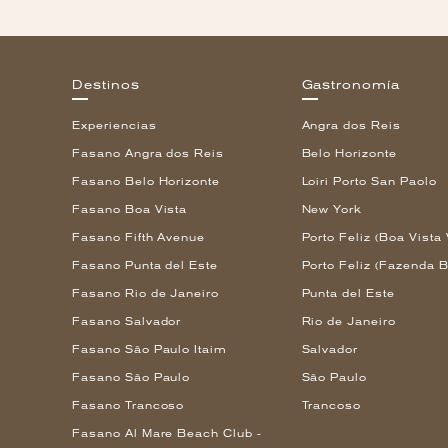
Destinos
Gastronomía
Experiencias
Angra dos Reis
Fasano Angra dos Reis
Belo Horizonte
Fasano Belo Horizonte
Loiri Porto San Paolo
Fasano Boa Vista
New York
Fasano Fifth Avenue
Porto Feliz (Boa Vista 
Fasano Punta del Este
Porto Feliz (Fazenda B
Fasano Rio de Janeiro
Punta del Este
Fasano Salvador
Rio de Janeiro
Fasano São Paulo Itaim
Salvador
Fasano São Paulo
São Paulo
Fasano Trancoso
Trancoso
Fasano Al Mare Beach Club -