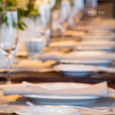
PT
|
EN