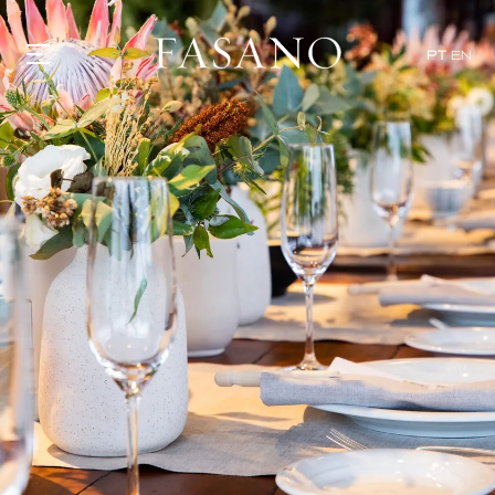
PT
EN
GASTRONOMIA
HOTÉIS
EXPERIÊNCIAS
EVENTOS
VILLAS
SHOP | SELEZIONE
DESCUBRA
WHAT'S COOKING
CORRIERE
HISTÓRIA
SUSTENTABILIDADE
CONTATO