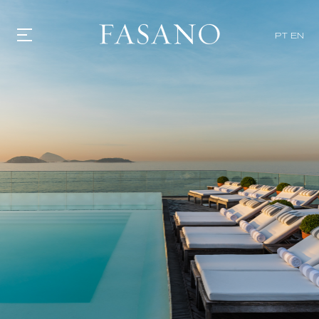
PT
EN
GASTRONOMIA
HOTÉIS
EXPERIENCIAS
EVENTOS
VILLAS
TIENDA | SELEZIONE
DESCUBRIR
WHAT'S COOKING
CORRIERE
HISTORIA
SOSTENIBILIDAD
CONTACTO