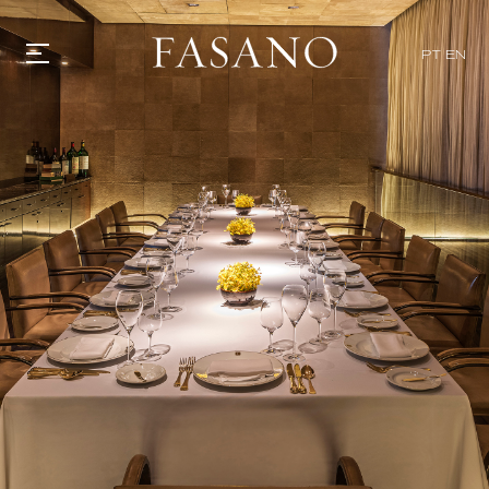
PT
EN
GASTRONOMIA
HOTÉIS
EXPERIENCIAS
EVENTOS
VILLAS
TIENDA | SELEZIONE
DESCUBRIR
WHAT'S COOKING
CORRIERE
HISTORIA
SOSTENIBILIDAD
CONTACTO