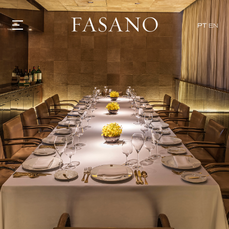
PT
EN
GASTRONOMIA
HOTÉIS
EXPERIÊNCIAS
EVENTOS
VILLAS
SHOP | SELEZIONE
DESCUBRA
WHAT'S COOKING
CORRIERE
HISTÓRIA
SUSTENTABILIDADE
CONTATO