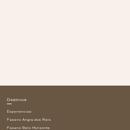
Destinos
Experiencias
Fasano Angra dos Reis
Fasano Belo Horizonte