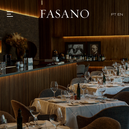
x
PT
EN
GASTRONOMIA
HOTÉIS
EXPERIENCIAS
EVENTOS
VILLAS
TIENDA | SELEZIONE
DESCUBRIR
WHAT'S COOKING
CORRIERE
HISTORIA
SOSTENIBILIDAD
CONTACTO