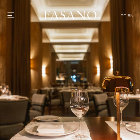
PT
EN
GASTRONOMIA
HOTÉIS
EXPERIENCIAS
EVENTOS
VILLAS
TIENDA | SELEZIONE
DESCUBRIR
WHAT'S COOKING
CORRIERE
HISTORIA
SOSTENIBILIDAD
CONTACTO