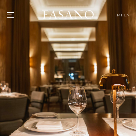
PT
EN
GASTRONOMIA
HOTÉIS
EXPERIÊNCIAS
EVENTOS
VILLAS
SHOP | SELEZIONE
DESCUBRA
WHAT'S COOKING
CORRIERE
HISTÓRIA
SUSTENTABILIDADE
CONTATO