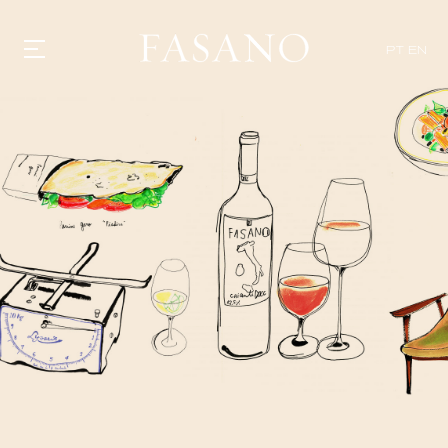
PT
EN
GASTRONOMIA
HOTÉIS
EXPERIENCIAS
EVENTOS
VILLAS
TIENDA | SELEZIONE
DESCUBRIR
WHAT'S COOKING
CORRIERE
HISTORIA
SOSTENIBILIDAD
CONTACTO