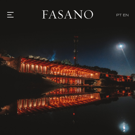
PT
EN
GASTRONOMIA
HOTÉIS
EXPERIENCIAS
EVENTOS
VILLAS
TIENDA | SELEZIONE
DESCUBRIR
WHAT'S COOKING
CORRIERE
HISTORIA
SOSTENIBILIDAD
CONTACTO