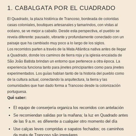
1. CABALGATA POR EL CUADRADO
El Quadrado, la plaza histórica de Trancoso, bordeada de coloridas
casas coloniales, boutiques artesanales y tamarindos, con vistas al
océano, se ve mejor a caballo. Desde esta perspectiva, el pueblo se
revela diferente: pausado, vibrante y profundamente conectado con un
paisaje que ha cambiado muy poco a lo largo de los siglos.
Los recorridos parten a través de la Mata Atlántica nativa antes de llegar
a Quadrado, donde los caminos de tierra roja y la iglesia encalada de
São João Batista brindan un entorno que pertenece a otra época. La
experiencia funciona tanto para jinetes principiantes como para jinetes
experimentados. Los guías hablan tanto de la historia del pueblo como
de la cultura actual, conectando la arquitectura, la tierra y las
comunidades que han dado forma a Trancoso desde la colonización
portuguesa.
Qué saber:
El equipo de conserjería organiza los recorridos con antelación
Se recomiendan salidas por la mañana; la luz en Quadrado antes
de las 9 a.m. es diferente a cualquier otro momento del día
Use calças leves compridas e sapatos fechados; os caminhos
da mata de Trancoso são irregulares