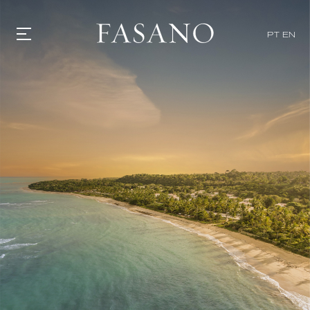
PT
EN
GASTRONOMIA
HOTÉIS
EXPERIENCIAS
EVENTOS
VILLAS
TIENDA | SELEZIONE
DESCUBRIR
WHAT'S COOKING
CORRIERE
HISTORIA
SOSTENIBILIDAD
CONTACTO