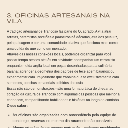
3. OFICINAS ARTESANAIS NA
VILA
A tradição artesanal de Trancoso faz parte do Quadrado. A vila atrai
artistas, ceramistas, tecelões e joalheiros há décadas, atraídos pela luz,
pela paisagem e por uma comunidade criativa que funciona mais como
uma guilda do que como um mercado.
Através das nossas conexões locais, podemos organizar para você
passar tempo nesses ateliês em atividade: acompanhar um ceramista
enquanto molda argila local em peças desenhadas para a culinária
baiana; aprender a geometria dos padrões de tecelagem baianos; ou
experimentar com um joalheiro que trabalha quase exclusivamente com
sementes, conchas e materiais colhidos da costa.
Essas não são demonstrações - são uma forma prática de chegar ao
coração da cultura de Trancoso com algumas das pessoas que melhor a
conhecem, compartilhando habilidades e histórias ao longo do caminho.
O que saber:
As oficinas são organizadas com antecedência pela equipe de
concierge; reservas no mesmo dia raramente são possíveis
Alguns artesãos falam apenas português - podemos providenciar