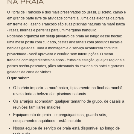
NA PRAIA
O litoral de Trancoso é dos mais preservados do Brasil. Discreto, calmo e
em grande parte livre de atividade comercial, uma das alegrias da praia
em frente ao Fasano Trancoso são suas piscinas naturais na maré baixa
- rasas, mornas e perfeitas para um mergulho tranquilo.
Podemos organizar um setup privativo de praia ao longo desse trecho:
uma mesa posta com cuidado, cestas artesanais com produtos locais e
bebidas geladas. Toda a montagem e o serviço acontecem com total
privacidade - você aproveita o cenário sem interrupções. O menu
trabalha com ingredientes baianos - frutas da estação, queijos regionais,
peixes recém-pescados, pães artesanais da cozinha do hotel e garrafas
geladas da carta de vinhos.
O que saber:
O horário importa: a maré baixa, tipicamente no final da manhã,
revela toda a beleza das piscinas naturais
Os arranjos acomodam qualquer tamanho de grupo, de casais a
reuniões familiares maiores
Equipamento de praia - espreguiçadeiras, guarda-sóis,
equipamentos aquáticos - está incluído
Nossa equipe de serviço de praia está disponível ao longo de