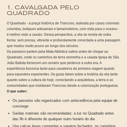
1. CAVALGADA PELO
QUADRADO
O Quadrado - a praça histórica de Trancoso, ladeada por casas coloniais
coloridas, butiques artesanais e tamarindeiros, com vista para o oceano -
é melhor visto a cavalo. Dessa perspectiva, a vila se revela de outra
forma: sem pressa, vibrante e profundamente conectada a uma paisagem
que mudou muito pouco ao longo dos séculos.
Os passeios partem pela Mata Atlântica nativa antes de chegar ao
Quadrado, onde os caminhos de terra vermelha e a caiada Igreja de São
João Batista fornecem um cenário que pertence a outra era. A
experiência funciona tanto para cavaleiros de primeira viagem quanto
para equestres experientes. Os guias falam sobre a história da vila tanto
quanto sobre a cultura de hoje, conectando a arquitetura, a terra e as
comunidades que moldaram Trancoso desde a colonização portuguesa.
O que saber:
Os passeios são organizados com antecedência pela equipe de
concierge
Saídas matinais são recomendadas; a luz no Quadrado antes
das 9h é diferente de qualquer outro horário do dia
Use calças leves compridas e sapatos fechados; os caminhos