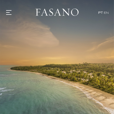
PT
EN
GASTRONOMIA
HOTÉIS
EXPERIÊNCIAS
EVENTOS
VILLAS
SHOP | SELEZIONE
DESCUBRA
WHAT'S COOKING
CORRIERE
HISTÓRIA
SUSTENTABILIDADE
CONTATO