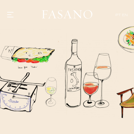
PT
EN
GASTRONOMIA
HOTÉIS
EXPERIENCIAS
EVENTOS
VILLAS
TIENDA | SELEZIONE
DESCUBRIR
WHAT'S COOKING
CORRIERE
HISTORIA
SOSTENIBILIDAD
CONTACTO