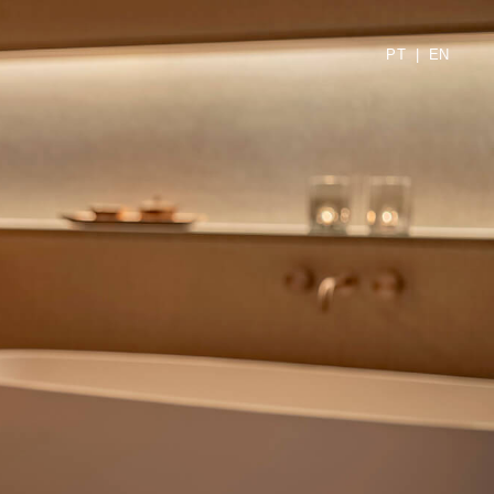
PT
|
EN