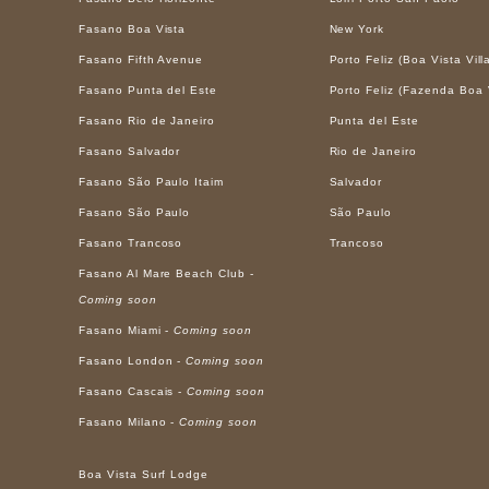
Fasano Boa Vista
New York
Fasano Fifth Avenue
Porto Feliz (Boa Vista Vill
Fasano Punta del Este
Porto Feliz (Fazenda Boa 
Fasano Rio de Janeiro
Punta del Este
Fasano Salvador
Rio de Janeiro
Fasano São Paulo Itaim
Salvador
Fasano São Paulo
São Paulo
Fasano Trancoso
Trancoso
Fasano Al Mare Beach Club -
Coming soon
Fasano Miami -
Coming soon
Fasano London -
Coming soon
Fasano Cascais -
Coming soon
Fasano Milano -
Coming soon
Boa Vista Surf Lodge