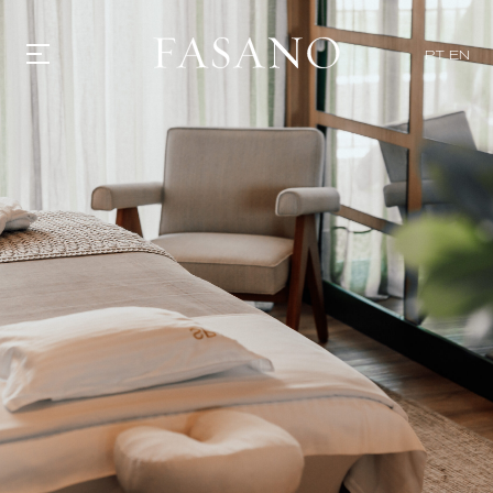
PT
EN
GASTRONOMIA
HOTÉIS
EXPERIENCIAS
EVENTOS
VILLAS
TIENDA | SELEZIONE
DESCUBRIR
WHAT'S COOKING
CORRIERE
HISTORIA
SOSTENIBILIDAD
CONTACTO