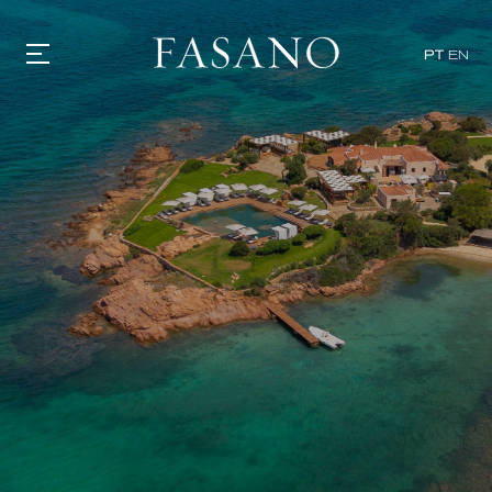
PT
EN
GASTRONOMIA
HOTÉIS
EXPERIÊNCIAS
EVENTOS
VILLAS
SHOP | SELEZIONE
DESCUBRA
WHAT'S COOKING
CORRIERE
HISTÓRIA
SUSTENTABILIDADE
CONTATO