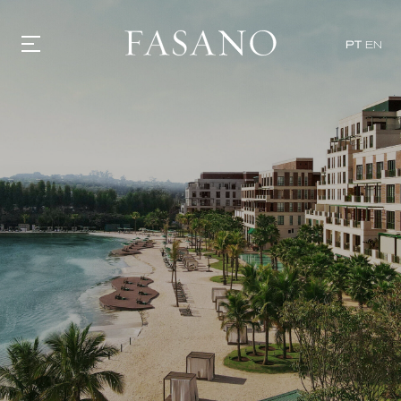
PT
EN
GASTRONOMIA
HOTÉIS
EXPERIÊNCIAS
EVENTOS
VILLAS
SHOP | SELEZIONE
DESCUBRA
WHAT'S COOKING
CORRIERE
HISTÓRIA
SUSTENTABILIDADE
CONTATO