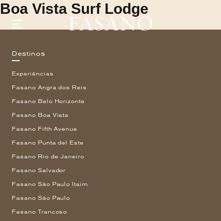
Boa Vista Surf Lodge
Destinos
GASTRONOMIA
Experiências
HOTÉIS
EXPERIÊNCIAS
Fasano Angra dos Reis
EVENTOS
Fasano Belo Horizonte
VILLAS
Fasano Boa Vista
SHOP | SELEZIONE
DESCUBRA
Fasano Fifth Avenue
WHAT'S COOKING
Fasano Punta del Este
CORRIERE
Fasano Rio de Janeiro
HISTÓRIA
SUSTENTABILIDADE
Fasano Salvador
CONTATO
Fasano São Paulo Itaim
Fasano São Paulo
Fasano Trancoso