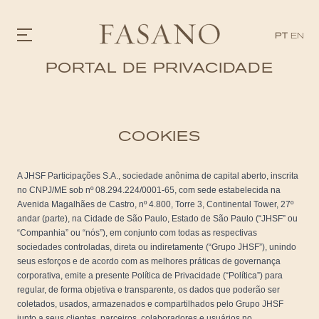
PT
EN
PORTAL DE PRIVACIDADE
GASTRONOMIA
HOTÉIS
EXPERIÊNCIAS
COOKIES
EVENTOS
VILLAS
SHOP | SELEZIONE
A JHSF Participações S.A., sociedade anônima de capital aberto, inscrita
DESCUBRA
no CNPJ/ME sob nº 08.294.224/0001-65, com sede estabelecida na
WHAT'S COOKING
Avenida Magalhães de Castro, nº 4.800, Torre 3, Continental Tower, 27º
CORRIERE
andar (parte), na Cidade de São Paulo, Estado de São Paulo (“JHSF” ou
HISTÓRIA
“Companhia” ou “nós”), em conjunto com todas as respectivas
SUSTENTABILIDADE
sociedades controladas, direta ou indiretamente (“Grupo JHSF”), unindo
CONTATO
seus esforços e de acordo com as melhores práticas de governança
corporativa, emite a presente Política de Privacidade (“Política”) para
regular, de forma objetiva e transparente, os dados que poderão ser
coletados, usados, armazenados e compartilhados pelo Grupo JHSF
junto a seus clientes, parceiros, colaboradores e usuários no