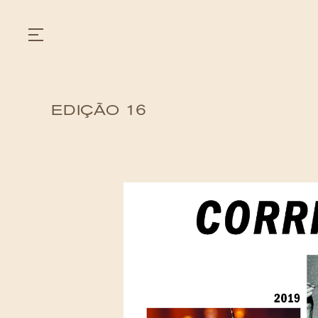
EDIÇÃO 16
GASTRONOMIA
HOTÉIS
EXPERIÊNCIAS
EVENTOS
VILLAS
SHOP | SELEZIONE
DESCUBRA
WHAT'S COOKING
CORRIERE
HISTÓRIA
SUSTENTABILIDADE
CONTATO