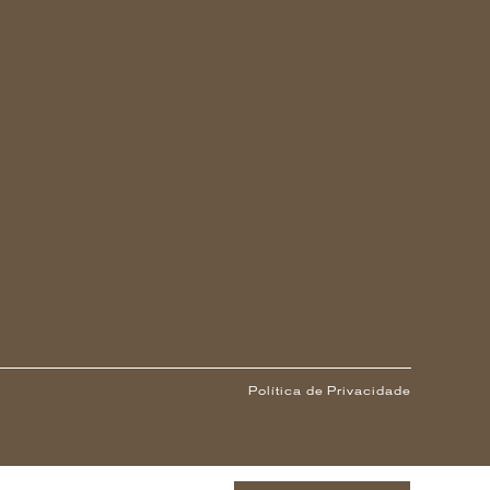
Política de Privacidade
1
 ANOS OU MAIS)
-
+