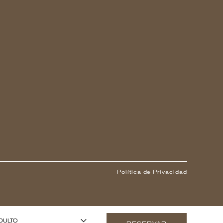
Política de Privacidad
1
 AÑOS O MÁS)
-
+
ADULTO