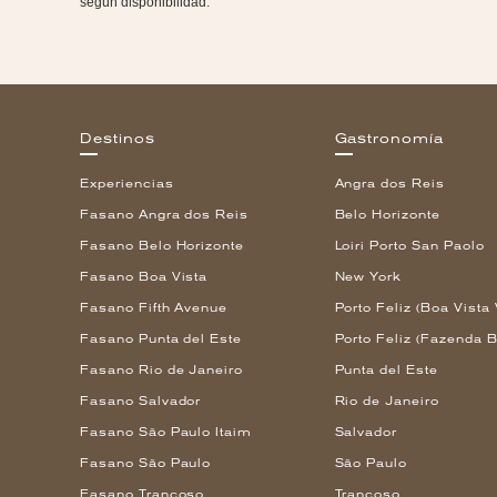
según disponibilidad.
Destinos
Gastronomía
Experiencias
Angra dos Reis
Fasano Angra dos Reis
Belo Horizonte
Fasano Belo Horizonte
Loiri Porto San Paolo
Fasano Boa Vista
New York
Fasano Fifth Avenue
Porto Feliz (Boa Vista 
Fasano Punta del Este
Porto Feliz (Fazenda B
Fasano Rio de Janeiro
Punta del Este
Fasano Salvador
Rio de Janeiro
Fasano São Paulo Itaim
Salvador
Fasano São Paulo
São Paulo
Fasano Trancoso
Trancoso