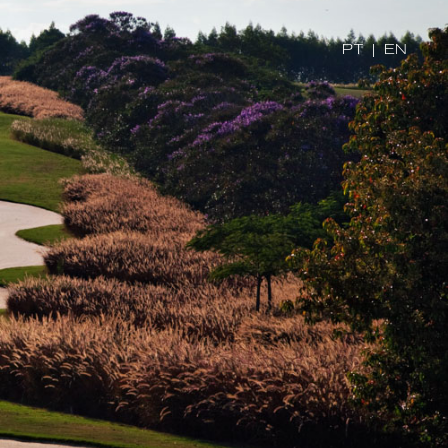
PT
|
EN