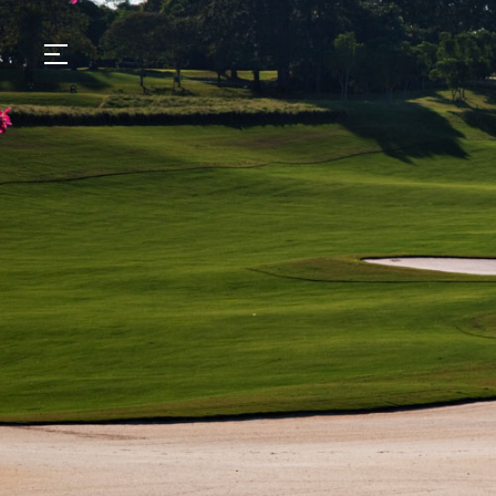
GASTRONOMIA
HOTÉIS
EXPERIENCIAS
EVENTOS
VILLAS
TIENDA | SELEZIONE
DESCUBRIR
WHAT'S COOKING
CORRIERE
HISTORIA
SOSTENIBILIDAD
CONTACTO