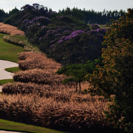
PT
|
EN