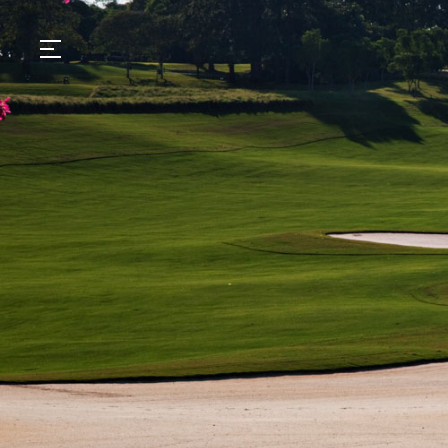
GASTRONOMIA
HOTÉIS
EXPERIÊNCIAS
EVENTOS
VILLAS
SHOP | SELEZIONE
DESCUBRA
WHAT'S COOKING
CORRIERE
HISTÓRIA
SUSTENTABILIDADE
CONTATO