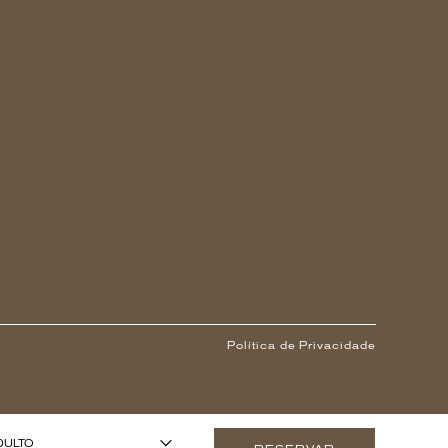
Política de Privacidade
1
 ANOS OU MAIS)
-
+
DULTO