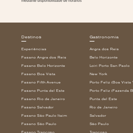
mediante disponibilidade de horários
Destinos
Gastronomia
Experiências
Angra dos Reis
Fasano Angra dos Reis
Belo Horizonte
Fasano Belo Horizonte
Loiri Porto San Paolo
Fasano Boa Vista
New York
Fasano Fifth Avenue
Porto Feliz (Boa Vista 
Fasano Punta del Este
Porto Feliz (Fazenda B
Fasano Rio de Janeiro
Punta del Este
Fasano Salvador
Rio de Janeiro
Fasano São Paulo Itaim
Salvador
Fasano São Paulo
São Paulo
Fasano Trancoso
Trancoso