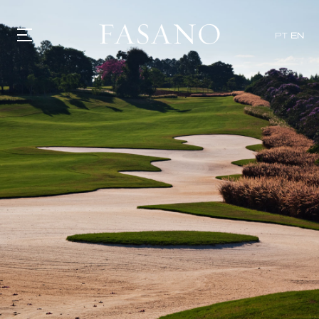
PT
EN
GASTRONOMY
HOTELS
EXPERIENCIES
EVENTS
VILLAS
SHOP | SELEZIONE
VIDEOS
WHAT'S COOKING
CORRIERE
HISTORY
SUSTAINABILITY
CONTACT