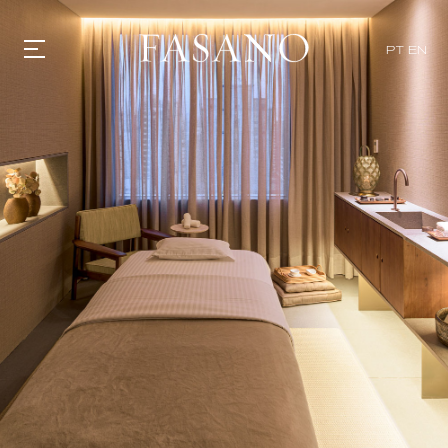
PT
EN
GASTRONOMIA
HOTÉIS
EXPERIENCIAS
EVENTOS
VILLAS
TIENDA | SELEZIONE
DESCUBRIR
WHAT'S COOKING
CORRIERE
HISTORIA
SOSTENIBILIDAD
CONTACTO