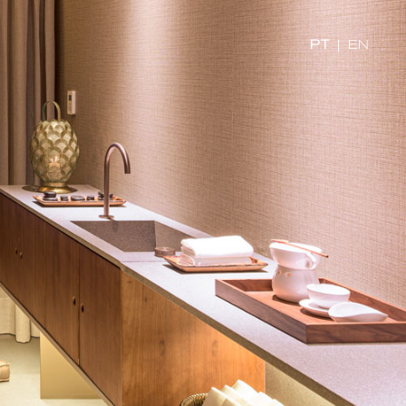
PT
|
EN