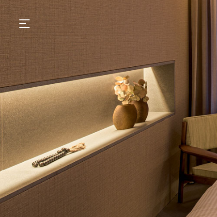
GASTRONOMIA
HOTÉIS
EXPERIÊNCIAS
EVENTOS
VILLAS
SHOP | SELEZIONE
DESCUBRA
WHAT'S COOKING
CORRIERE
HISTÓRIA
SUSTENTABILIDADE
CONTATO