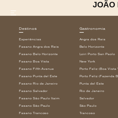
JOÃO
Destinos
Gastronomia
Experiências
Angra dos Reis
GASTRONOMIA
Fasano Angra dos Reis
Belo Horizonte
HOTÉIS
Fasano Belo Horizonte
Loiri Porto San Paolo
EXPERIÊNCIAS
Fasano Boa Vista
New York
EVENTOS
VILLAS
Fasano Fifth Avenue
Porto Feliz (Boa Vista 
SHOP | SELEZIONE
Fasano Punta del Este
Porto Feliz (Fazenda B
DESCUBRA
Fasano Rio de Janeiro
Punta del Este
WHAT'S COOKING
CORRIERE
Fasano Salvador
Rio de Janeiro
HISTÓRIA
Fasano São Paulo Itaim
Salvador
SUSTENTABILIDADE
Fasano São Paulo
São Paulo
CONTATO
Fasano Trancoso
Trancoso