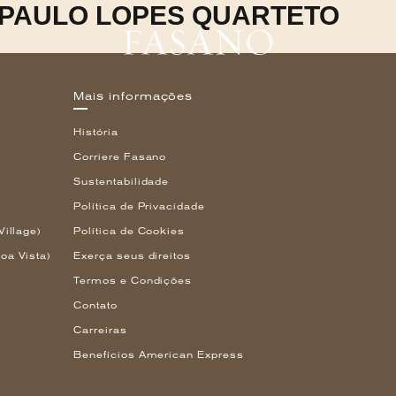
 PAULO LOPES QUARTETO
Mais informações
História
Corriere Fasano
Sustentabilidade
Política de Privacidade
Village)
Política de Cookies
oa Vista)
Exerça seus direitos
Termos e Condições
Contato
Carreiras
Benefícios American Express