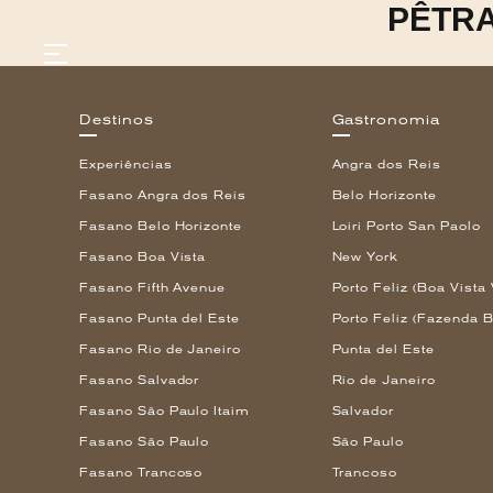
PÊTR
Destinos
Gastronomia
Experiências
Angra dos Reis
GASTRONOMIA
Fasano Angra dos Reis
Belo Horizonte
HOTÉIS
Fasano Belo Horizonte
Loiri Porto San Paolo
EXPERIÊNCIAS
Fasano Boa Vista
New York
EVENTOS
VILLAS
Fasano Fifth Avenue
Porto Feliz (Boa Vista 
SHOP | SELEZIONE
Fasano Punta del Este
Porto Feliz (Fazenda B
DESCUBRA
Fasano Rio de Janeiro
Punta del Este
WHAT'S COOKING
CORRIERE
Fasano Salvador
Rio de Janeiro
HISTÓRIA
Fasano São Paulo Itaim
Salvador
SUSTENTABILIDADE
Fasano São Paulo
São Paulo
CONTATO
Fasano Trancoso
Trancoso