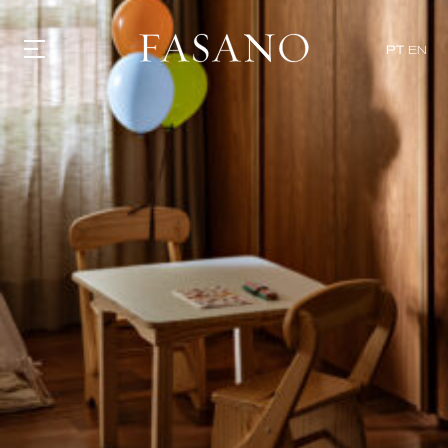
PT
EN
GASTRONOMIA
HOTÉIS
EXPERIÊNCIAS
EVENTOS
VILLAS
SHOP | SELEZIONE
DESCUBRA
WHAT'S COOKING
CORRIERE
HISTÓRIA
SUSTENTABILIDADE
CONTATO