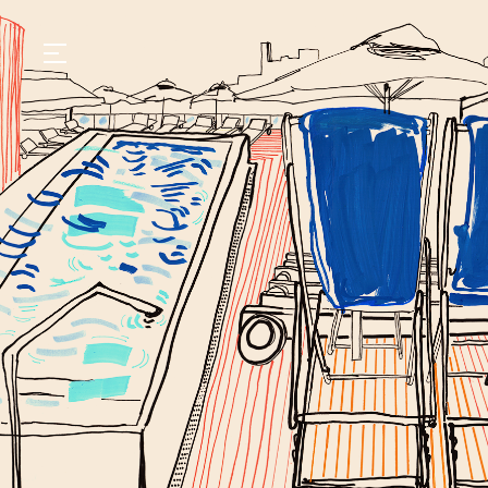
GASTRONOMIA
HOTÉIS
EXPERIÊNCIAS
EVENTOS
VILLAS
SHOP | SELEZIONE
DESCUBRA
WHAT'S COOKING
CORRIERE
HISTÓRIA
SUSTENTABILIDADE
CONTATO