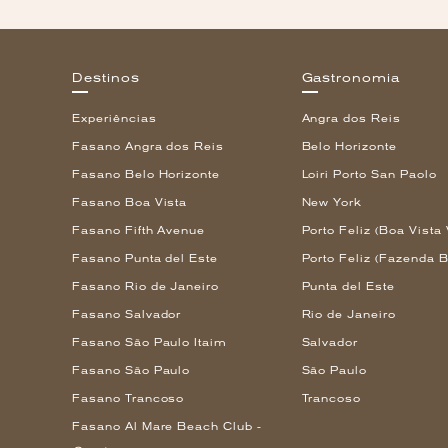
Destinos
Gastronomia
Experiências
Angra dos Reis
Fasano Angra dos Reis
Belo Horizonte
Fasano Belo Horizonte
Loiri Porto San Paolo
Fasano Boa Vista
New York
Fasano Fifth Avenue
Porto Feliz (Boa Vista 
Fasano Punta del Este
Porto Feliz (Fazenda B
Fasano Rio de Janeiro
Punta del Este
Fasano Salvador
Rio de Janeiro
Fasano São Paulo Itaim
Salvador
Fasano São Paulo
São Paulo
Fasano Trancoso
Trancoso
Fasano Al Mare Beach Club -