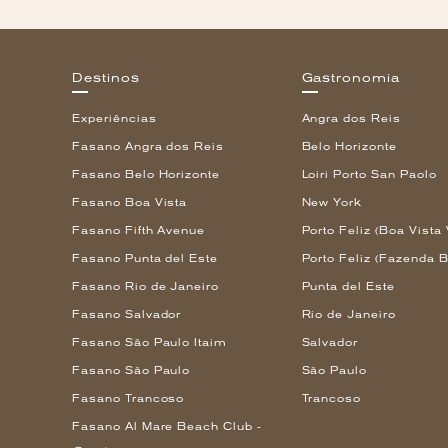
Destinos
Gastronomia
Experiências
Angra dos Reis
Fasano Angra dos Reis
Belo Horizonte
Fasano Belo Horizonte
Loiri Porto San Paolo
Fasano Boa Vista
New York
Fasano Fifth Avenue
Porto Feliz (Boa Vista 
Fasano Punta del Este
Porto Feliz (Fazenda B
Fasano Rio de Janeiro
Punta del Este
Fasano Salvador
Rio de Janeiro
Fasano São Paulo Itaim
Salvador
Fasano São Paulo
São Paulo
Fasano Trancoso
Trancoso
Fasano Al Mare Beach Club -