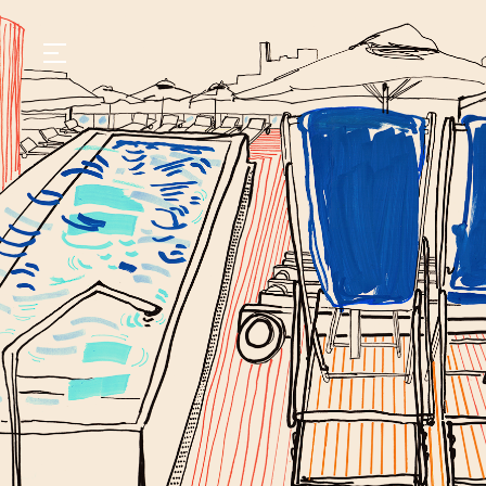
GASTRONOMIA
HOTÉIS
EXPERIÊNCIAS
EVENTOS
VILLAS
SHOP | SELEZIONE
DESCUBRA
WHAT'S COOKING
CORRIERE
HISTÓRIA
SUSTENTABILIDADE
CONTATO