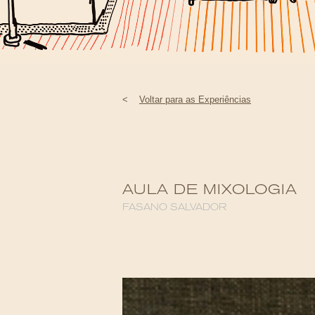
<
Voltar para as Experiências
AULA DE MIXOLOGIA
FASANO SALVADOR