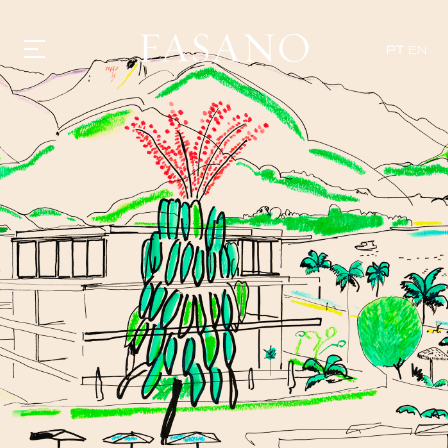
PT
EN
GASTRONOMIA
HOTÉIS
EXPERIÊNCIAS
EVENTOS
VILLAS
SHOP | SELEZIONE
DESCUBRA
WHAT'S COOKING
CORRIERE
HISTÓRIA
SUSTENTABILIDADE
CONTATO