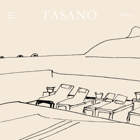
PT
EN
GASTRONOMIA
HOTÉIS
EXPERIÊNCIAS
EVENTOS
VILLAS
SHOP | SELEZIONE
DESCUBRA
WHAT'S COOKING
CORRIERE
HISTÓRIA
SUSTENTABILIDADE
CONTATO