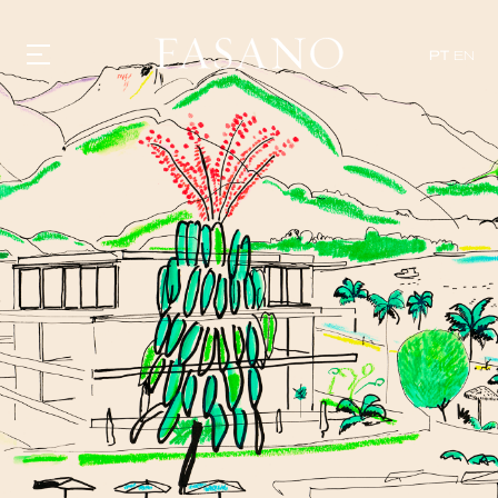
PT
EN
GASTRONOMIA
HOTÉIS
EXPERIÊNCIAS
EVENTOS
VILLAS
SHOP | SELEZIONE
DESCUBRA
WHAT'S COOKING
CORRIERE
HISTÓRIA
SUSTENTABILIDADE
CONTATO