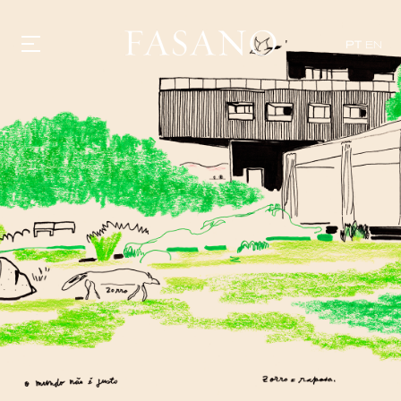
PT
EN
GASTRONOMIA
HOTÉIS
EXPERIÊNCIAS
EVENTOS
VILLAS
SHOP | SELEZIONE
DESCUBRA
WHAT'S COOKING
CORRIERE
HISTÓRIA
SUSTENTABILIDADE
CONTATO