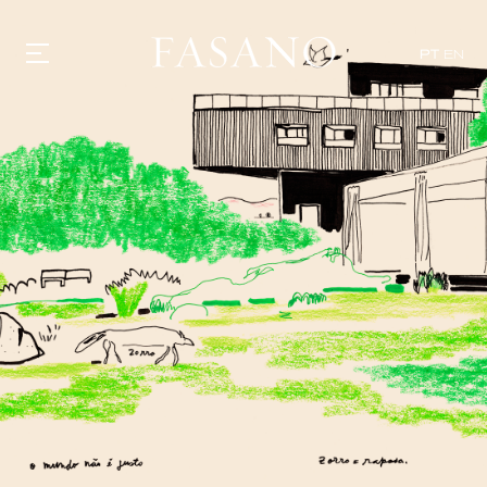
PT
EN
GASTRONOMIA
HOTÉIS
EXPERIÊNCIAS
EVENTOS
VILLAS
SHOP | SELEZIONE
DESCUBRA
WHAT'S COOKING
CORRIERE
HISTÓRIA
SUSTENTABILIDADE
CONTATO