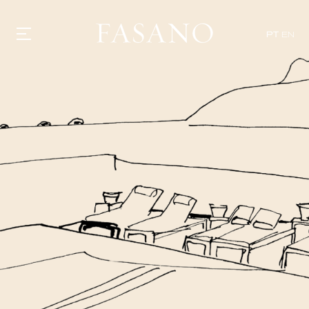
PT
EN
GASTRONOMIA
HOTÉIS
EXPERIÊNCIAS
EVENTOS
VILLAS
SHOP | SELEZIONE
DESCUBRA
WHAT'S COOKING
CORRIERE
HISTÓRIA
SUSTENTABILIDADE
CONTATO