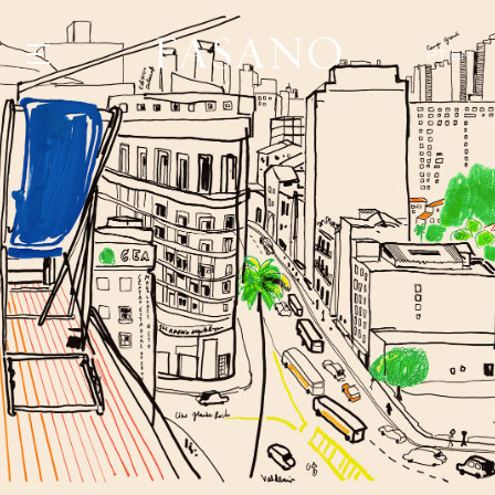
PT
EN
GASTRONOMIA
HOTÉIS
EXPERIÊNCIAS
EVENTOS
VILLAS
SHOP | SELEZIONE
DESCUBRA
WHAT'S COOKING
CORRIERE
HISTÓRIA
SUSTENTABILIDADE
CONTATO