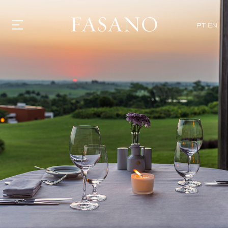
PT
EN
GASTRONOMIA
HOTÉIS
EXPERIÊNCIAS
EVENTOS
VILLAS
SHOP | SELEZIONE
DESCUBRA
WHAT'S COOKING
CORRIERE
HISTÓRIA
SUSTENTABILIDADE
CONTATO