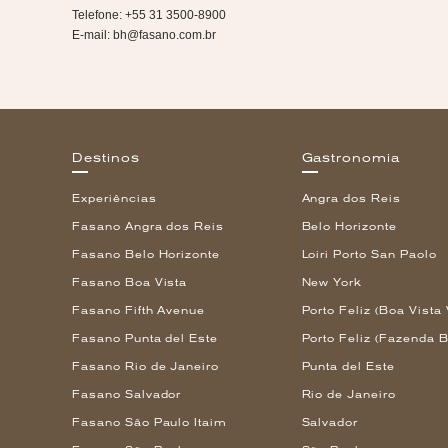
Telefone: +55 31 3500-8900
E-mail:
bh@fasano.com.br
Destinos
Gastronomia
Experiências
Angra dos Reis
Fasano Angra dos Reis
Belo Horizonte
Fasano Belo Horizonte
Loiri Porto San Paolo
Fasano Boa Vista
New York
Fasano Fifth Avenue
Porto Feliz (Boa Vista 
Fasano Punta del Este
Porto Feliz (Fazenda B
Fasano Rio de Janeiro
Punta del Este
Fasano Salvador
Rio de Janeiro
Fasano São Paulo Itaim
Salvador