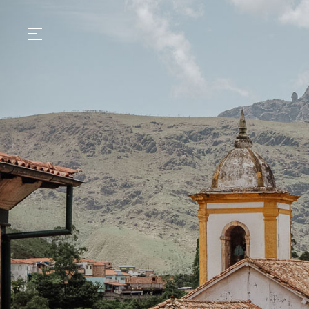
GASTRONOMIA
HOTÉIS
EXPERIÊNCIAS
EVENTOS
VILLAS
SHOP | SELEZIONE
DESCUBRA
WHAT'S COOKING
CORRIERE
HISTÓRIA
SUSTENTABILIDADE
CONTATO