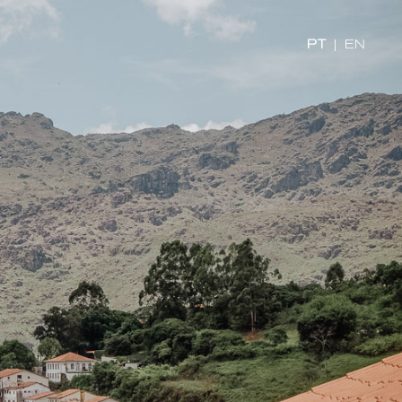
PT
|
EN