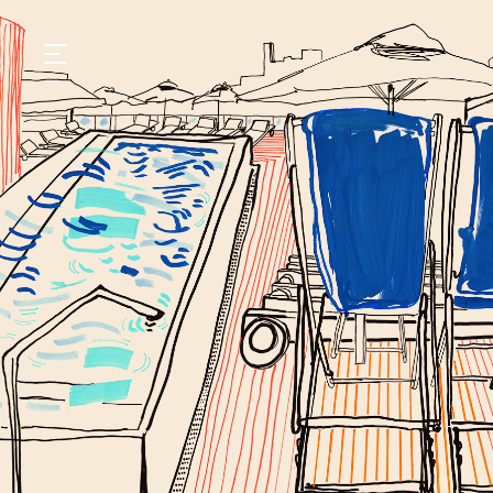
GASTRONOMIA
HOTÉIS
EXPERIÊNCIAS
EVENTOS
VILLAS
SHOP | SELEZIONE
DESCUBRA
WHAT'S COOKING
CORRIERE
HISTÓRIA
SUSTENTABILIDADE
CONTATO