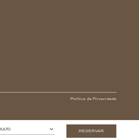
Política de Privacidade
1
 ANOS OU MAIS)
-
+
DULTO
RESERVAR
0
TÉ 13 ANOS)
-
+