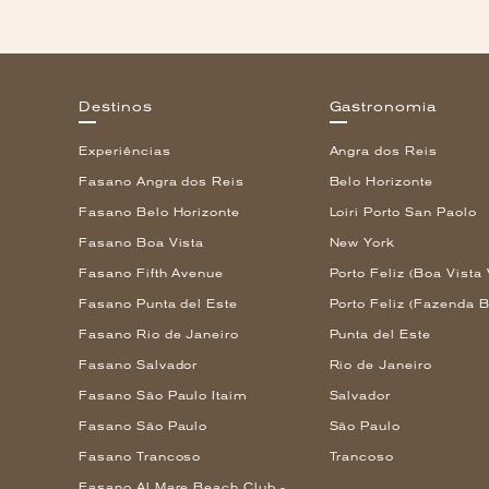
Destinos
Gastronomia
Experiências
Angra dos Reis
Fasano Angra dos Reis
Belo Horizonte
Fasano Belo Horizonte
Loiri Porto San Paolo
Fasano Boa Vista
New York
Fasano Fifth Avenue
Porto Feliz (Boa Vista 
Fasano Punta del Este
Porto Feliz (Fazenda B
Fasano Rio de Janeiro
Punta del Este
Fasano Salvador
Rio de Janeiro
Fasano São Paulo Itaim
Salvador
Fasano São Paulo
São Paulo
Fasano Trancoso
Trancoso
Fasano Al Mare Beach Club -