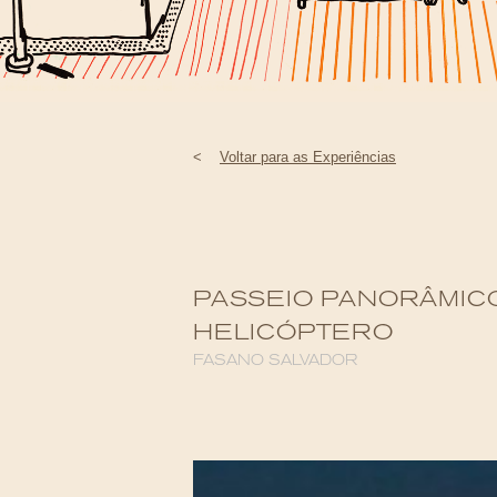
<
Voltar para as Experiências
PASSEIO PANORÂMIC
HELICÓPTERO
FASANO SALVADOR