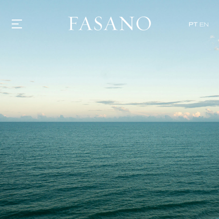
PT
EN
GASTRONOMIA
HOTÉIS
EXPERIÊNCIAS
EVENTOS
VILLAS
SHOP | SELEZIONE
DESCUBRA
WHAT'S COOKING
CORRIERE
HISTÓRIA
SUSTENTABILIDADE
CONTATO