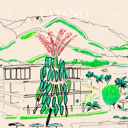
PT
EN
GASTRONOMIA
HOTÉIS
EXPERIÊNCIAS
EVENTOS
VILLAS
SHOP | SELEZIONE
DESCUBRA
WHAT'S COOKING
CORRIERE
HISTÓRIA
SUSTENTABILIDADE
CONTATO