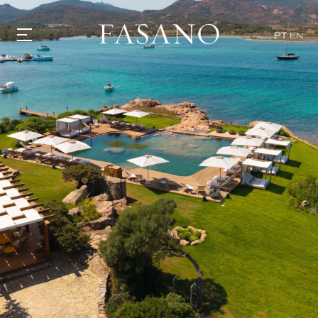
PT
EN
GASTRONOMIA
HOTÉIS
EXPERIÊNCIAS
EVENTOS
VILLAS
SHOP | SELEZIONE
DESCUBRA
WHAT'S COOKING
CORRIERE
HISTÓRIA
SUSTENTABILIDADE
CONTATO